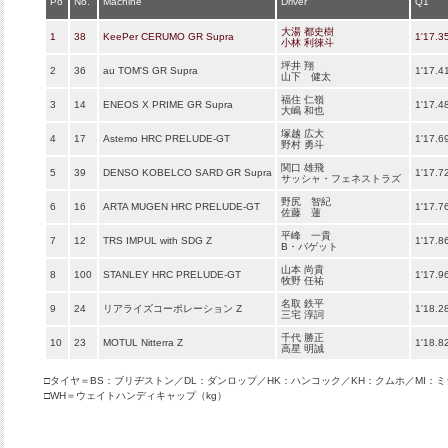
Po
No.
Machine
Driver
Q1
大湯 都史樹
1
38
KeePer CERUMO GR Supra
1'17.3
小林 利徠斗
坪井 翔
2
36
au TOM'S GR Supra
1'17.4
山下 健太
福住 仁嶺
3
14
ENEOS X PRIME GR Supra
1'17.4
大嶋 和也
塚越 広大
4
17
Astemo HRC PRELUDE-GT
1'17.6
野村 勇斗
関口 雄飛
5
39
DENSO KOBELCO SARD GR Supra
1'17.7
サッシャ・フェネストラズ
野尻 智紀
6
16
ARTA MUGEN HRC PRELUDE-GT
1'17.7
佐藤 蓮
平峰 一貴
7
12
TRS IMPUL with SDG Z
1'17.8
B・バゲット
山本 尚貴
8
100
STANLEY HRC PRELUDE-GT
1'17.9
牧野 任祐
名取 鉄平
9
24
リアライズコーポレーション Z
1'18.2
三宅 淳詞
千代 勝正
10
23
MOTUL Nitterra Z
1'18.8
高星 明誠
□タイヤ＝BS：ブリヂストン／DL：ダンロップ／HK：ハンコック／KH：クムホ／MI：
□WH＝ウェイトハンディキャップ（kg）