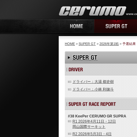
HOME
>
SUPER GT
>
2026年第1戦
>
予選結果
ドライバー：大湯 都史樹
ドライバー：小林 利徠斗
#38 KeePer CERUMO GR SUPRA
R1 2026年4月11日・12日
岡山国際サーキット
R2 2026年5月3日・4日