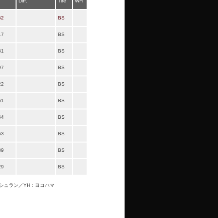
Diff.
Tire
WH
52
BS
17
BS
81
BS
97
BS
22
BS
61
BS
64
BS
63
BS
89
BS
29
BS
ミシュラン／YH：ヨコハマ