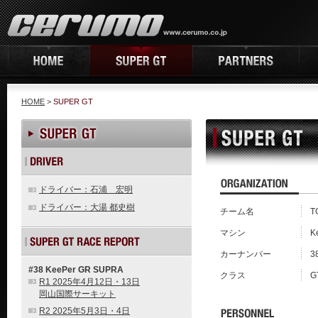
HOME
>
SUPER GT
ドライバー：石浦 宏明
ドライバー：大湯 都史樹
チーム名
T
マシン
K
カーナンバー
3
#38 KeePer GR SUPRA
クラス
G
R1 2025年4月12日・13日
岡山国際サーキット
R2 2025年5月3日・4日